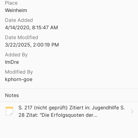
Place
Von der Schutzaufsicht zur Erziehungsbeistandschaft. Idee und Wirklichkeit einer sozialpädagogischen Maßnahme
Weinheim
Date Added
Von der Schutzaufsicht zur Erziehungsbeistandschaft. Idee und Wirklichkeit einer sozialpädagogischen Maßnahme
4/14/2020, 8:15:47 AM
Date Modified
3/22/2025, 2:00:19 PM
Von der Stilschule zum Creative Design – Walter Gropius als Lehrer
985
Added By
ImDre
version des Wissens
74
Modified By
kphorn-goe
ntwortung des Sozialarbeiters
1
Notes
igensinnigen Kinde
S. 217 (nicht geprüft) Zitiert in: Jugendhilfe S.
Grimm
1815
28 Zitat: "Die Erfolgsquoten der
Von Generation zu Generation. Altersgruppen und Sozialstruktur
Schutzaufsicht in Deutschland, Frankreich,
1966
Belgien und der Schweiz lagen zwischen 50
und 73 %. V