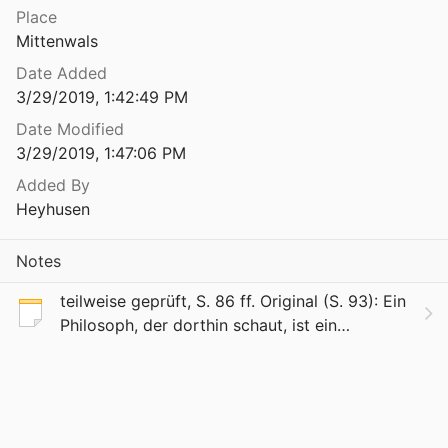
Place
Philosophie auf neuem Wege. Das Symbol im Denken, im Ritus und in der Kunst
Mittenwals
5
Date Added
Philosophie auf neuem Wege. Das Symbol im Denken, im Ritus und in der Kunst
3/29/2019, 1:42:49 PM
7
Date Modified
der Erziehung
3/29/2019, 1:47:06 PM
Added By
Philosophie der Praxis. Versuch zur Grundlegung einer Lehre vom moralischen Argumentieren in Verbindung mit einer Interpretation der praktischen Philosophie Kants
Heyhusen
1971
Notes
Philosophie der Sozialität. Aufsätze zur Erkenntnisanthropologie
teilweise geprüft, S. 86 ff. Original (S. 93): Ein
Philosoph, der dorthin schaut, ist ein
des Geldes
Mystiker, oder sollte es doch sein; aus der
0
Sphäre des Unsagbaren kann nur Unsinniges
 und Pädagogik
mitg
Köhler
1931