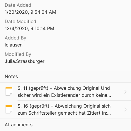
Date Added
1/20/2020, 9:54:04 AM
Date Modified
12/4/2020, 9:10:14 PM
Added By
lclausen
Modified By
Julia.Strassburger
Notes
S. 11 (geprüft) – Abweichung Original Und
sicher wird ein Existierender durch keine
Bestimmung geprägt, die er nicht durch seine
S. 16 (geprüft) – Abweichung Original sich
Art, sie zu leben, überschreitet. Zitiert in: 1
zum Schriftsteller gemacht hat Zitiert in:
1983_Vergessene Zusammenhänge, S. 141
Attachments
(LaC) "sich zum Schriftsteller gemacht hat"