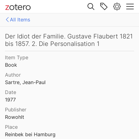
Site navigation
All Items
Web library
Libraries
All Items
Der Idiot der Familie. Gustave Flaubert 1821
bis 1857. 2. Die Personalisation 1
Mollenhauer Gesamtausgabe (KMG)
1: Klaus Mollenhauer: Werke
Item Type
2: Klaus Mollenhauer: (Mit-)herausgegebene und -verfasste Bücher
Book
3: Archivdokumente
Author
Sartre, Jean-Paul
4: Literatur zum Kapitel "Empfehlungen zum Studium der Geschichte der Familienerziehung" von Ulrich Herrmann (in: Die Familienerziehung)
Date
1977
Publisher
Rowohlt
Place
Reinbek bei Hamburg