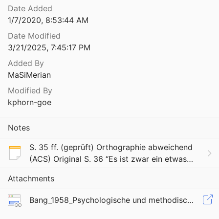
Date Added
Psychology of the Scientist Xviii. the Factualizing Game. a Sickness of Psychological Research
1/7/2020, 8:53:44 AM
Date Modified
Psychotherapie & Körperdynamik. Verfahren psycho-physischer Bewegungs- und Körpertherapie
3/21/2025, 7:45:17 PM
4
Added By
Psychotherapie bei Kindern und Jugendlichen. Biographische Anamnese und therapeutische Verfahren
MaSiMerian
960
Modified By
Pubertät und Narzißmus. Sind Jugendliche entpolitisiert?
kphorn-goe
Notes
Punkt und Linie zu Fläche. Beitrag zur Analyse der bildnerischen Elemente
1973
S. 35 ff. (geprüft) Orthographie abweichend
(ACS) Original S. 36 “Es ist zwar ein etwas
Punkt und Linie zu Fläche. Beitrag zur Analyse der bildnerischen Elemente
bedenkliches Unternehmen, wenn wir jetzt
1959
Attachments
eine Art Aufzählung solcher Bedürfnisse
Pygmalion im Unterricht. Lehrererwartungen und Intelligenzentwicklung der Schüler
folgen las
Bang_1958_Psychologische und methodische Grundlagen der Einzelfallhilfe (Casework)
nd Jacobson
1971