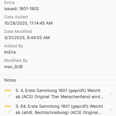
Extra
issued: 1801-1802
Date Added
10/28/2020, 11:14:45 AM
Date Modified
3/31/2025, 8:44:05 AM
Added By
ImDre
Modified By
max_SUB
Notes
S. 4, Erste Sammlung 1801 (geprüft) Weicht
ab (ACS) Original “Der Menschenfeind wird
daher gewiss auch meine I d e e n, W ü n s c
S. 64, Erste Sammlung 1801 (geprüft) Weicht
h e u n d P l a n e mit Liebe aufnehmen; denn
ab (altdt. Rechtschreibung) (ACS) Original
sie