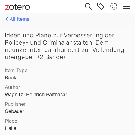
Site navigation
All Items
Web library
Libraries
All Items
Ideen und Plane zur Verbesserung der
Policey- und Criminalanstalten. Dem
Mollenhauer Gesamtausgabe (KMG)
1: Klaus Mollenhauer: Werke
neunzehnten Jahrhundert zur Vollendung
übergeben (2 Bände)
2: Klaus Mollenhauer: (Mit-)herausgegebene und -verfasste Bücher
Item Type
3: Archivdokumente
Book
4: Literatur zum Kapitel "Empfehlungen zum Studium der Geschichte der Familienerziehung" von Ulrich Herrmann (in: Die Familienerziehung)
Author
Wagnitz, Heinrich Balthasar
Publisher
Gebauer
Place
Halle