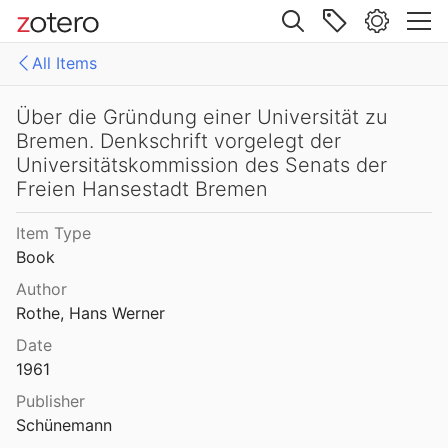
Site navigation
All Items
Web library
Libraries
All Items
Über die Gründung einer Universität zu
Bremen. Denkschrift vorgelegt der
Mollenhauer Gesamtausgabe (KMG)
1: Klaus Mollenhauer: Werke
Universitätskommission des Senats der
Freien Hansestadt Bremen
2: Klaus Mollenhauer: (Mit-)herausgegebene und -verfasste Bücher
Item Type
3: Archivdokumente
Book
4: Literatur zum Kapitel "Empfehlungen zum Studium der Geschichte der Familienerziehung" von Ulrich Herrmann (in: Die Familienerziehung)
Author
Rothe, Hans Werner
Date
1961
Publisher
Schünemann