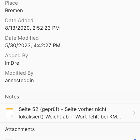
Place
Bremen
Date Added
8/13/2020, 2:52:23 PM
Date Modified
5/30/2023, 4:42:27 PM
Added By
ImDre
Modified By
annesteddin
Notes
Seite 52 (geprüft - Seite vorher nicht
lokalisiert) Weicht ab + Wort fehlt bei KM
(ACS) Original “In der Forderung nach
Attachments
Anerkennung der außerwissenschaftlichen,
das heißt allgemei