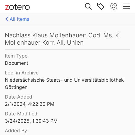
Site navigation
All Items
Web library
Libraries
All Items
Nachlass Klaus Mollenhauer: Cod. Ms. K.
Mollenhauer Korr. All. Uhlen
Mollenhauer Gesamtausgabe (KMG)
1: Klaus Mollenhauer: Werke
Item Type
2: Klaus Mollenhauer: (Mit-)herausgegebene und -verfasste Bücher
Document
3: Archivdokumente
Loc. in Archive
Niedersächsische Staats- und Universitätsbibliothek 
4: Literatur zum Kapitel "Empfehlungen zum Studium der Geschichte der Familienerziehung" von Ulrich Herrmann (in: Die Familienerziehung)
Göttingen
Date Added
2/1/2024, 4:22:20 PM
Date Modified
3/24/2025, 1:39:43 PM
Added By