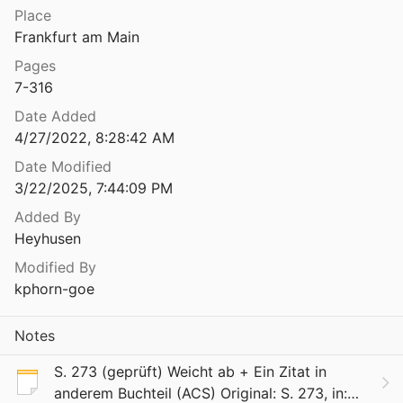
Place
Die einsame Masse. Eine Untersuchung der Wandlungen des amerikanischen Charakters
Frankfurt am Main
58
Pages
Die einsame Masse. Eine Untersuchung der Wandlungen des amerikanischen Charakters
7-316
82
Date Added
etreuung als Beziehungskonzept
4/27/2022, 8:28:42 AM
1986
Date Modified
Die Elementarbildung des Volkes in ihrer fortschreitenden Ausdehnung und Entwickelung
3/22/2025, 7:44:09 PM
1835
Added By
Heyhusen
keit der pädagogischen Bewegung
985
Modified By
kphorn-goe
Die Entdeckung des Bildes in der erziehungshistorischen Forschung
Notes
Die Entdeckung des Geistes. Studien zur Entstehung des europäischen Denkens bei den Griechen
S. 273 (geprüft) Weicht ab + Ein Zitat in
anderem Buchteil (ACS) Original: S. 273, in: