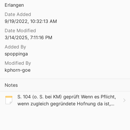
Erlangen
and der Sozialpsychiatrie
7
Date Added
9/19/2022, 10:32:13 AM
 der Anpassung in der Pädagogik
Date Modified
9
3/14/2025, 7:11:16 PM
Zum Problem der Beschreibung und Inhaltsdeutung von Werken der bildenden Kunst
Added By
964
spoppinga
Zum Problem der Hochschuldidaktik – Thesen zu ihrer Theorie
Modified By
1969
kphorn-goe
Zum Problem der Relevanz psychologischer Forschung für die Praxis
1970
Notes
 der Wahrheit (1935)
S. 104 (o. S. bei KM) geprüft Wenn es Pflicht,
1968
wenn zugleich gegründete Hofnung da ist,
den Zustand eines öffentlichen Rechts,
Zum Problem des erziehlichen Wirkens in der Jugendfürsorge
obgleich nur in einer ins Unendliche
928
fortschreitende