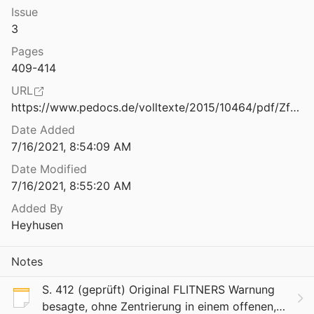
Issue
3
Pages
409-414
URL
https://www.pedocs.de/volltexte/2015/10464/pdf/ZfPaed_1995_3_Benner_Einheit_und_Vielheit_Geisteswissenschaftlicher_Paedagogik.pdf
Date Added
7/16/2021, 8:54:09 AM
Date Modified
7/16/2021, 8:55:20 AM
Added By
Heyhusen
Notes
S. 412 (geprüft) Original FLITNERS Warnung
besagte, ohne Zentrierung in einem offenen,