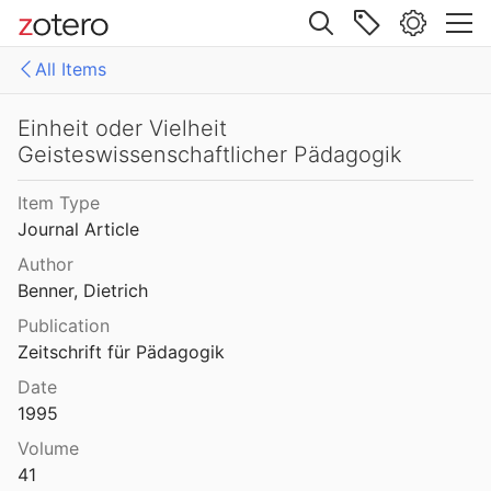
Site navigation
All Items
Web library
Libraries
All Items
Einheit oder Vielheit
Geisteswissenschaftlicher Pädagogik
Mollenhauer Gesamtausgabe (KMG)
1: Klaus Mollenhauer: Werke
Item Type
2: Klaus Mollenhauer: (Mit-)herausgegebene und -verfasste Bücher
Journal Article
3: Archivdokumente
Author
Benner, Dietrich
4: Literatur zum Kapitel "Empfehlungen zum Studium der Geschichte der Familienerziehung" von Ulrich Herrmann (in: Die Familienerziehung)
Publication
Zeitschrift für Pädagogik
Date
1995
Volume
41