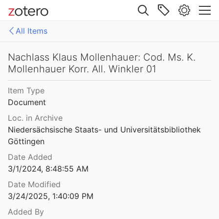
Site navigation
All Items
Web library
Libraries
All Items
Nachlass Klaus Mollenhauer: Cod. Ms. K.
Mollenhauer Korr. All. Winkler 01
Mollenhauer Gesamtausgabe (KMG)
1: Klaus Mollenhauer: Werke
Item Type
2: Klaus Mollenhauer: (Mit-)herausgegebene und -verfasste Bücher
Document
3: Archivdokumente
Loc. in Archive
Niedersächsische Staats- und Universitätsbibliothek 
4: Literatur zum Kapitel "Empfehlungen zum Studium der Geschichte der Familienerziehung" von Ulrich Herrmann (in: Die Familienerziehung)
Göttingen
Date Added
3/1/2024, 8:48:55 AM
Date Modified
3/24/2025, 1:40:09 PM
Added By