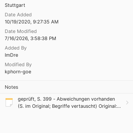
Stuttgart
Date Added
10/19/2020, 9:27:35 AM
Date Modified
7/16/2026, 3:58:38 PM
Added By
ImDre
Modified By
kphorn-goe
Notes
geprüft, S. 399 - Abweichungen vorhanden
(S. im Original; Begriffe vertauscht) Original:
"2. die Lehre von der Erziehung durch die
Gesellschaft und ihre Organe (außerhalb von
Schul