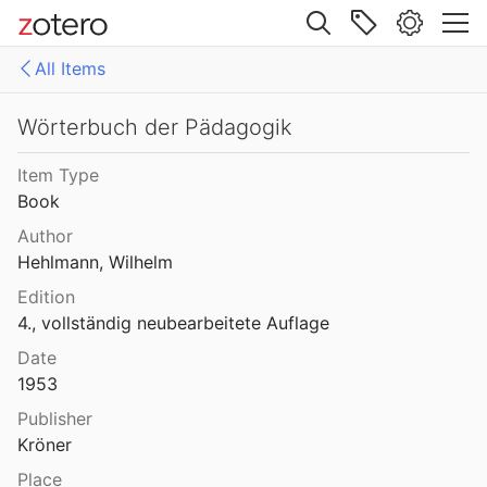
Site navigation
All Items
Web library
Libraries
All Items
Wörterbuch der Pädagogik
Mollenhauer Gesamtausgabe (KMG)
1: Klaus Mollenhauer: Werke
Item Type
Book
2: Klaus Mollenhauer: (Mit-)herausgegebene und -verfasste Bücher
Author
3: Archivdokumente
Hehlmann, Wilhelm
Edition
4: Literatur zum Kapitel "Empfehlungen zum Studium der Geschichte der Familienerziehung" von Ulrich Herrmann (in: Die Familienerziehung)
4., vollständig neubearbeitete Auflage
Date
1953
Publisher
Kröner
Place