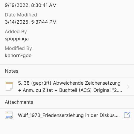
9/19/2022, 8:30:41 AM
ehung ist mehr als Friedenskunde!
3
Date Modified
3/14/2025, 5:37:44 PM
agogik
Added By
spoppinga
Friedrich D. E. Schleiermacher: Der Geist der Konversation und der Geist des Geldes
Modified By
kphorn-goe
Friedrich Fröbel und Karl Hagen. Ein Briefwechsel aus den Jahren 1844–1848
948
Notes
Friedrich Fröbel's gesammelte pädagogische Schriften. Erste Abtheilung, Zweiter Band. Ideen Friedrich Fröbels über Die Menschenerziehung und Aufsätze verschiedenen Inhalts
S. 38 (geprüft) Abweichende Zeichensetzung
+ Anm. zu Zitat + Buchteil (ACS) Original “2.
Der Abstand zwischen dem, was die Schule
Friedrich Fröbel's gesammelte pädagogische Schriften. Zweite Abtheilung: Friedrich Fröbel als Begründer der Kindergärten
Attachments
zur Vorbereitung auf die Politik tun (oder an
Pol
Wulf_1973_Friedenserziehung in der Diskussion
öbels Mutter- und Kose-Lieder