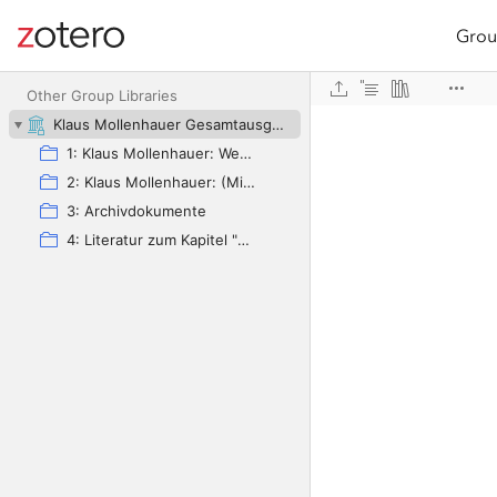
Grou
Site navigation
Web library
Other Group Libraries
Klaus Mollenhauer Gesamtausgabe (KMG)
1: Klaus Mollenhauer: Werke
2: Klaus Mollenhauer: (Mit-)herausgegebene und -verfasste Bücher
3: Archivdokumente
4: Literatur zum Kapitel "Empfehlungen zum Studium der Geschichte der Familienerziehung" von Ulrich Herrmann (in: Die Familienerziehung)