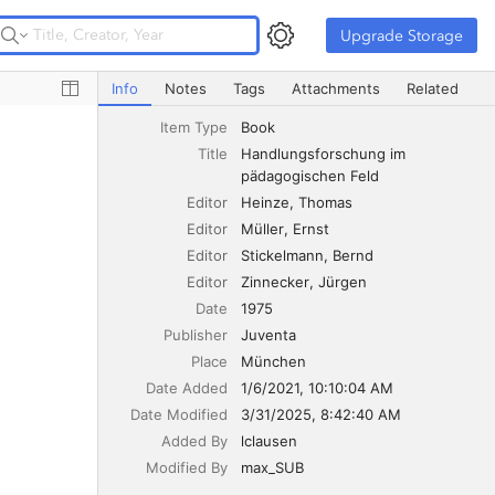
Upgrade Storage
Upgrade Storage
Handlungsforschung im pädagogischen Feld
Info
Notes
Tags
Attachments
Related
Item Type
Book
Title
Handlungsforschung im 
pädagogischen Feld
Editor
Heinze
Thomas
Editor
Müller
Ernst
Editor
Stickelmann
Bernd
Editor
Zinnecker
Jürgen
Date
1975
Publisher
Juventa
Place
München
Date Added
1/6/2021, 10:10:04 AM
Date Modified
3/31/2025, 8:42:40 AM
Added By
lclausen
Modified By
max_SUB