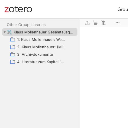
Grou
Site navigation
Web library
Other Group Libraries
Klaus Mollenhauer Gesamtausgabe (KMG)
1: Klaus Mollenhauer: Werke
2: Klaus Mollenhauer: (Mit-)herausgegebene und -verfasste Bücher
3: Archivdokumente
4: Literatur zum Kapitel "Empfehlungen zum Studium der Geschichte der Familienerziehung" von Ulrich Herrmann (in: Die Familienerziehung)