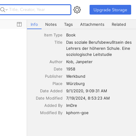
Upgrade Storage
Upgrade Storage
Das soziale Berufsbewußtsein des Lehrers der höheren Sc
Info
Notes
Tags
Attachments
Related
Item Type
Book
Title
Das soziale Berufsbewußtsein des 
Lehrers der höheren Schule. Eine 
soziologische Leitstudie
Author
Kob
Janpeter
Date
1958
Publisher
Werkbund
Place
Würzburg
Date Added
9/1/2020, 9:09:31 AM
Date Modified
7/19/2024, 8:53:23 AM
Added By
ImDre
Modified By
kphorn-goe