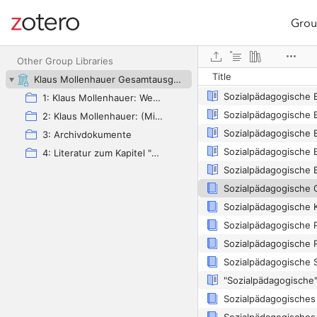
Grou
Site navigation
Sozialpädagogische 
Web library
Sozialpädagogische 
Other Group Libraries
Title
Sozialpädagogische 
Klaus Mollenhauer Gesamtausgabe (KMG)
Sozialpädagogische 
1: Klaus Mollenhauer: Werke
Sozialpädagogische 
2: Klaus Mollenhauer: (Mit-)herausgegebene und -verfasste Bücher
Sozialpädagogische 
3: Archivdokumente
Sozialpädagogische 
4: Literatur zum Kapitel "Empfehlungen zum Studium der Geschichte der Familienerziehung" von Ulrich Herrmann (in: Die Familienerziehung)
Sozialpädagogische 
Sozialpädagogische 
Sozialpädagogische 
Sozialpädagogisches