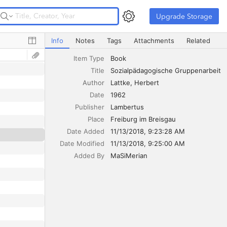
Upgrade Storage
Upgrade Storage
Sozialpädagogische Gruppenarbeit
Info
Notes
Tags
Attachments
Related
Item Type
Book
Title
Sozialpädagogische Gruppenarbeit
Author
Lattke
Herbert
Date
1962
Publisher
Lambertus
Place
Freiburg im Breisgau
Date Added
11/13/2018, 9:23:28 AM
Date Modified
11/13/2018, 9:25:00 AM
Added By
MaSiMerian