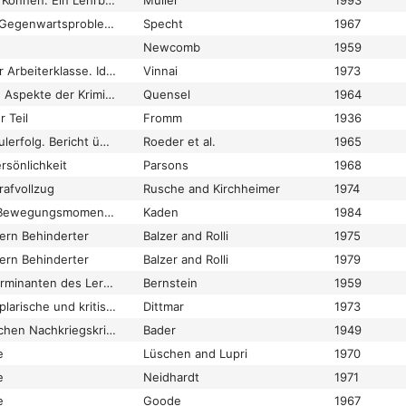
Sozialpädagogisches Können. Ein Lehrbuch zur multiperspektivischen Fallarbeit
Müller
1993
Sozialpsychiatrische Gegenwartsprobleme der Jugendverwahrlosung
Specht
1967
Newcomb
1959
Sozialpsychologie der Arbeiterklasse. Identitätszerstörung im Erziehungsprozeß
Vinnai
1973
Sozialpsychologische Aspekte der Kriminologie. Handlung, Situation und Persönlichkeit
Quensel
1964
 Teil
Fromm
1936
Sozialstatus und Schulerfolg. Bericht über empirische Untersuchungen
Roeder et al.
1965
rsönlichkeit
Parsons
1968
rafvollzug
Rusche and Kirchheimer
1974
Sozialstrukturen als Bewegungsmomente des Musikhörens
Kaden
1984
tern Behinderter
Balzer and Rolli
1975
tern Behinderter
Balzer and Rolli
1979
Sozio-kulturelle Determinanten des Lernens
Bernstein
1959
Soziolinguistik. Exemplarische und kritische Darstellung ihrer Theorie, Empirie und Anwendung
Dittmar
1973
Soziologie der deutschen Nachkriegskriminalität
Bader
1949
e
Lüschen and Lupri
1970
e
Neidhardt
1971
e
Goode
1967