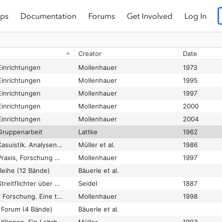
ps
Documentation
Forums
Get Involved
Log In
Einrichtungen
Mollenhauer
1971
Einrichtungen
Mollenhauer
1971
Creator
Date
Einrichtungen
Mollenhauer
1972
Einrichtungen
Mollenhauer
1973
Einrichtungen
Mollenhauer
1995
Einrichtungen
Mollenhauer
1997
Einrichtungen
Mollenhauer
2000
Einrichtungen
Mollenhauer
2004
Gruppenarbeit
Lattke
1962
Sozialpädagogische Kasuistik. Analysen und Arbeitsmaterial zu einem Fall
Müller et al.
1986
Sozialpädagogische Praxis, Forschung und Theorie – Drei einführende Versuche
Mollenhauer
1997
Reihe (12 Bände)
Bäuerle et al.
Sozialpädagogische Streitflichter über Frankreich und Deutschland zugleich Bericht über den I. Internationalen Lehrerkongress zu Havre 1885 ...
Seidel
1887
"Sozialpädagogische" Forschung. Eine thematisch-theoretische Skizze
Mollenhauer
1998
 Forum (4 Bände)
Bäuerle et al.