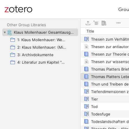
Grou
Site navigation
Thesen über Feuerba
Web library
Other Group Libraries
Title
Klaus Mollenhauer Gesamtausgabe (KMG)
1: Klaus Mollenhauer: Werke
Thesen zur antiautor
2: Klaus Mollenhauer: (Mit-)herausgegebene und -verfasste Bücher
3: Archivdokumente
4: Literatur zum Kapitel "Empfehlungen zum Studium der Geschichte der Familienerziehung" von Ulrich Herrmann (in: Die Familienerziehung)
Thomas Platters Leb
Tiefendimensionen z
Tier
Tod
Todesfuge