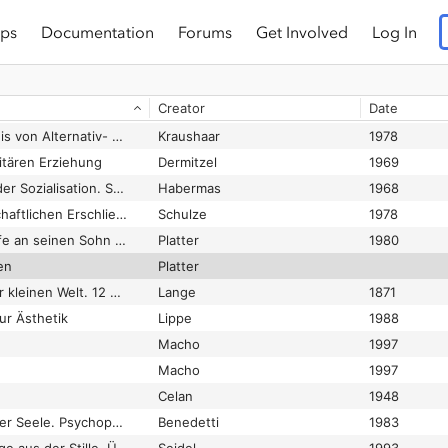
ps
Documentation
Forums
Get Involved
Log In
ch (1845)
Marx
1969
Thesen zu den Prinzipien eines Konzeptes offener Jugendarbeit
Mollenhauer
1979
Creator
Date
Thesen zum Begriff der „Lebenswelt-Orientierung"
Schwab
1996
Thesen zum Verhältnis von Alternativ- und Fluchtbewegung. Am Beispiel der Frankfurter Scene
Kraushaar
1978
itären Erziehung
Dermitzel
1969
Thesen zur Theorie der Sozialisation. Stichworte und Literatur zur Vorlesung im Sommer-Semester 1968
Habermas
1968
Thesen zur wissenschaftlichen Erschließung autobiographischer Quellen für pädagogische Erkenntnis
Schulze
1978
Thomas Platters Briefe an seinen Sohn Felix
Platter
1980
en
Platter
Thun und Treiben der kleinen Welt. 12 Originalzeichnungen von A. F. Lange. Mit hübschen Versen
Lange
1871
ur Ästhetik
Lippe
1988
Macho
1997
Macho
1997
Celan
1948
Todeslandschaften der Seele. Psychopathologie, Psychodynamik und Psychotherapie der Schizophrenie
Benedetti
1983