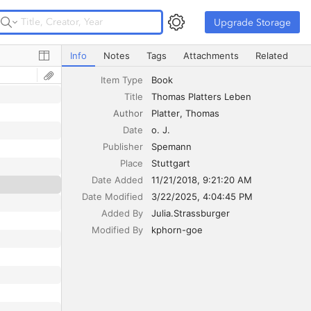
Upgrade Storage
Upgrade Storage
Thomas Platters Leben
Info
Notes
Tags
Attachments
Related
Item Type
Book
Title
Thomas Platters Leben
Author
Platter
Thomas
Date
o. J.
Publisher
Spemann
Place
Stuttgart
Date Added
11/21/2018, 9:21:20 AM
Date Modified
3/22/2025, 4:04:45 PM
Added By
Julia.Strassburger
Modified By
kphorn-goe