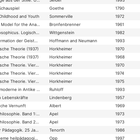
Tönende Stille – Klänge aus der Stille. Über musikalische Leerstellen
Seidel
1993
Schauspiel
Goethe
1790
 Childhood and Youth
Sommerville
1972
Toward a Theoretical Model for the Analysis of Parent-Child Relationships in a Social Context
Bronfenbrenner
1961
Tractatus logico-philosophicus. Logisch-philosophische Abhandlung
Wittgenstein
1982
Tradition und Transformation der Geisteswissenschaftlichen Pädagogik. Zur Re-Vision der Weniger Gedenkschrift
Hoffmann and Neumann
1993
tische Theorie (1937)
Horkheimer
1970
tische Theorie (1937)
Horkheimer
1968
Traditionelle und kritische Theorie. Vier Aufsätze
Horkheimer
1970
Traditionelle und kritische Theorie. Vier Aufsätze
Horkheimer
1974
Traditionelle und kritische Theorie. Vier Aufsätze
Horkheimer
1975
Traditionen und Postmoderne in Antike und Renaissance. Zur Theorie und Geschichte des problematischen Vernunftgebrauchs in der Pädagogik (1992)
Ruhloff
1993
en Lebenskräfte
Lindenberg
1957
ische Vernunft
Albert
1969
Transformation der Philosophie. Band 1: Sprachanalytik, Semiotik, Hermeneutik
Apel
1973
Transformation der Philosophie. Band 2: Das Apriori der Komunikationsgemeinschaft
Apel
1973
Transformationen der Pädagogik. 25 Jahre Erziehungswissenschaft
Tenorth
1986
Transformationsprobleme heilpädagogischer Institutionen: Sonderschule im Wandel
Opp
1997