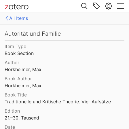
Site navigation
All Items
Web library
Libraries
All Items
Autorität und Familie
Mollenhauer Gesamtausgabe (KMG)
1: Klaus Mollenhauer: Werke
Item Type
Book Section
2: Klaus Mollenhauer: (Mit-)herausgegebene und -verfasste Bücher
Author
3: Archivdokumente
Horkheimer, Max
Book Author
4: Literatur zum Kapitel "Empfehlungen zum Studium der Geschichte der Familienerziehung" von Ulrich Herrmann (in: Die Familienerziehung)
Horkheimer, Max
Book Title
Traditionelle und Kritische Theorie. Vier Aufsätze
Edition
21.–30. Tausend
Date