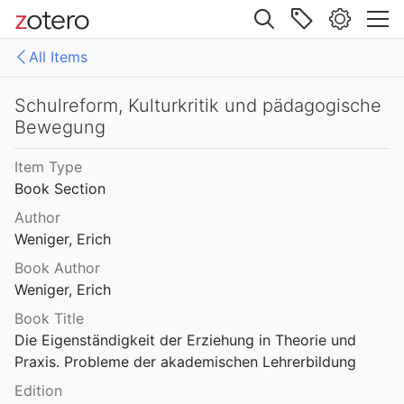
Site navigation
All Items
Web library
Libraries
All Items
Schulreform, Kulturkritik und pädagogische
Bewegung
Mollenhauer Gesamtausgabe (KMG)
1: Klaus Mollenhauer: Werke
Item Type
2: Klaus Mollenhauer: (Mit-)herausgegebene und -verfasste Bücher
Book Section
3: Archivdokumente
Author
Weniger, Erich
4: Literatur zum Kapitel "Empfehlungen zum Studium der Geschichte der Familienerziehung" von Ulrich Herrmann (in: Die Familienerziehung)
Book Author
Weniger, Erich
Book Title
Die Eigenständigkeit der Erziehung in Theorie und 
Praxis. Probleme der akademischen Lehrerbildung
Edition