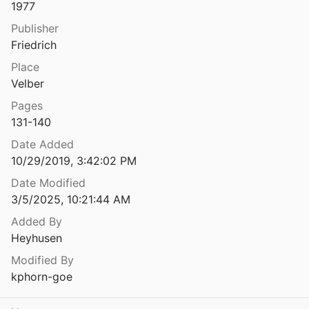
1977
Die Fragwürdigkeit der Zensurengebung. Texte und Untersuchungsberichte
Publisher
1976
Friedrich
igkeit sozialpädagogischer Aktivität
Place
0
Velber
Die Frau im Beruf. Eine psychologische Analyse der weiblichen Berufsrolle
Pages
131-140
hlfahrtspflege
Date Added
Bundesministerium des Innern and Kaminski
1956
10/29/2019, 3:42:02 PM
Date Modified
Die Freizeit der Wiener Hauptschüler. Eine pädagogische, entwicklungspsychologische und soziologische Studie
3/5/2025, 10:21:44 AM
k
1959
Added By
Die Fremdheit des Kindlichen. Sechs bedeutende Persönlichkeiten und ihr Verständnis von Erziehung
Heyhusen
Modified By
Die fünf Sinne. Eine Philosophie der Gemenge und Gemische
kphorn-goe