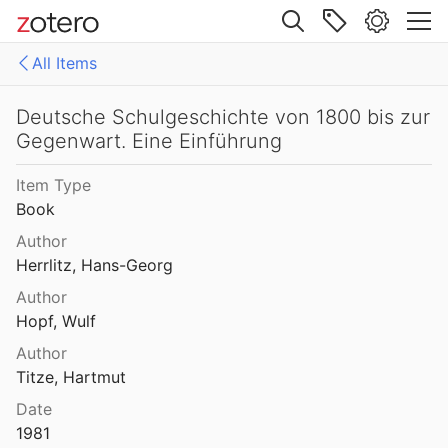
Site navigation
All Items
Web library
Libraries
All Items
Deutsche Schulgeschichte von 1800 bis zur
Gegenwart. Eine Einführung
Mollenhauer Gesamtausgabe (KMG)
1: Klaus Mollenhauer: Werke
Item Type
2: Klaus Mollenhauer: (Mit-)herausgegebene und -verfasste Bücher
Book
3: Archivdokumente
Author
Herrlitz, Hans-Georg
4: Literatur zum Kapitel "Empfehlungen zum Studium der Geschichte der Familienerziehung" von Ulrich Herrmann (in: Die Familienerziehung)
Author
Hopf, Wulf
Author
Titze, Hartmut
Date
1981