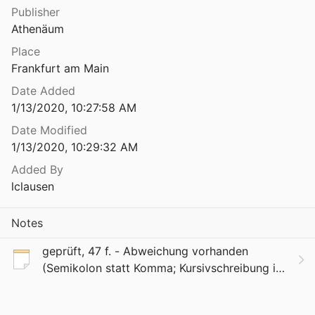
Publisher
Athenäum
Place
Frankfurt am Main
Date Added
1/13/2020, 10:27:58 AM
Date Modified
1/13/2020, 10:29:32 AM
Added By
lclausen
Notes
geprüft, 47 f. - Abweichung vorhanden
(Semikolon statt Komma; Kursivschreibung im
Original; Original: "Daß die Menschen von
Natur ungleich sind, dieser Satz steht fest. Er