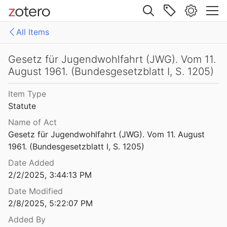
Site navigation
All Items
Web library
Libraries
All Items
Gesetz für Jugendwohlfahrt (JWG). Vom 11.
August 1961. (Bundesgesetzblatt I, S. 1205)
Mollenhauer Gesamtausgabe (KMG)
1: Klaus Mollenhauer: Werke
Item Type
2: Klaus Mollenhauer: (Mit-)herausgegebene und -verfasste Bücher
Statute
3: Archivdokumente
Name of Act
Gesetz für Jugendwohlfahrt (JWG). Vom 11. August 
4: Literatur zum Kapitel "Empfehlungen zum Studium der Geschichte der Familienerziehung" von Ulrich Herrmann (in: Die Familienerziehung)
1961. (Bundesgesetzblatt I, S. 1205)
Date Added
2/2/2025, 3:44:13 PM
Date Modified
2/8/2025, 5:22:07 PM
Added By