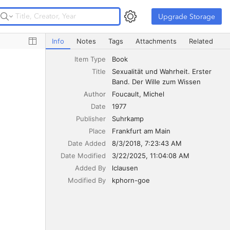
Upgrade Storage
Upgrade Storage
Sexualität und Wahrheit. Erster Band. Der Wille zum Wiss
Info
Notes
Tags
Attachments
Related
Item Type
Book
Title
Sexualität und Wahrheit. Erster 
Band. Der Wille zum Wissen
Author
Foucault
Michel
Date
1977
Publisher
Suhrkamp
Place
Frankfurt am Main
Date Added
8/3/2018, 7:23:43 AM
Date Modified
3/22/2025, 11:04:08 AM
Added By
lclausen
Modified By
kphorn-goe