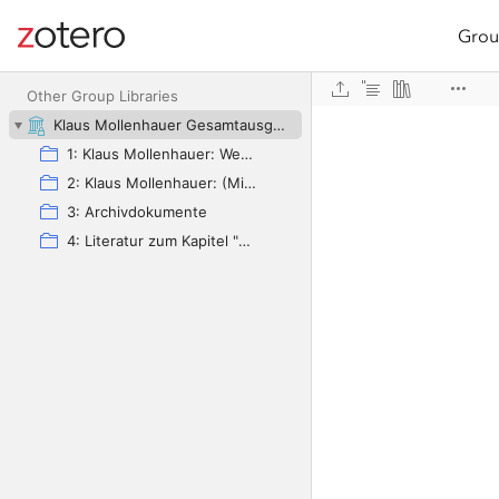
Grou
Site navigation
Web library
Other Group Libraries
Klaus Mollenhauer Gesamtausgabe (KMG)
1: Klaus Mollenhauer: Werke
2: Klaus Mollenhauer: (Mit-)herausgegebene und -verfasste Bücher
3: Archivdokumente
4: Literatur zum Kapitel "Empfehlungen zum Studium der Geschichte der Familienerziehung" von Ulrich Herrmann (in: Die Familienerziehung)