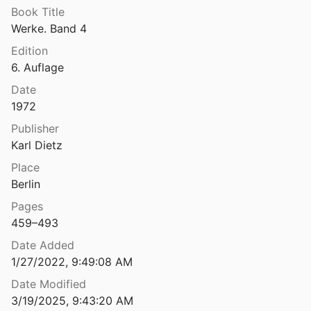
Book Title
Manipulation und Pädagogik. Metatheoretische Echtheitsanliegen im Horizont des Verfalls. Ausarbeitungen
Werke. Band 4
73
Edition
120
6. Auflage
1938
Date
zu Theorie und Praxis
1972
9
Publisher
zur Lage der Erziehungswissenschaft
Karl Dietz
1982
Place
Berlin
 in Gottes Hand
1961
Pages
459–493
Markus stört. Sozialpädagogische Kasuistik von Ausgrenzungsprozessen auf attributstheoretischer Grundlage
993
Date Added
1/27/2022, 9:49:08 AM
 Family Living
Date Modified
3/19/2025, 9:43:20 AM