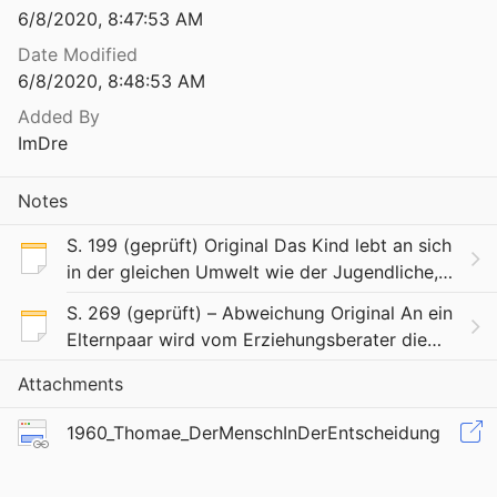
6/8/2020, 8:47:53 AM
Date Modified
6/8/2020, 8:48:53 AM
Added By
ImDre
Notes
S. 199 (geprüft) Original Das Kind lebt an sich
in der gleichen Umwelt wie der Jugendliche,
erfaßt den konfliktgeladenen Charakter
S. 269 (geprüft) – Abweichung Original An ein
dieser Umgebung aber noch kaum, da die
Elternpaar wird vom Erziehungsberater die
genetische
Forderung herangetragen, sich über die
Attachments
Hintergründe einer schweren
Entwicklungskrise der ei
1960_Thomae_DerMenschInDerEntscheidung