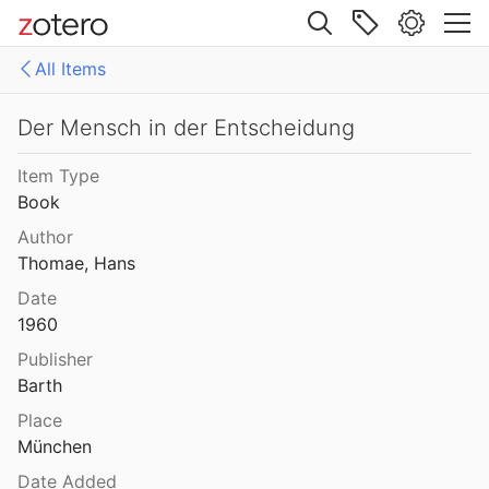
Site navigation
All Items
Web library
Libraries
All Items
Der Mensch in der Entscheidung
Mollenhauer Gesamtausgabe (KMG)
1: Klaus Mollenhauer: Werke
Item Type
Book
2: Klaus Mollenhauer: (Mit-)herausgegebene und -verfasste Bücher
Author
3: Archivdokumente
Thomae, Hans
Date
4: Literatur zum Kapitel "Empfehlungen zum Studium der Geschichte der Familienerziehung" von Ulrich Herrmann (in: Die Familienerziehung)
1960
Publisher
Barth
Place
München
Date Added