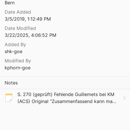
Bern
Date Added
3/5/2019, 1:12:49 PM
Date Modified
3/22/2025, 4:06:52 PM
Added By
shk-goe
Modified By
kphorn-goe
Notes
S. 270 (geprüft) Fehlende Guillemets bei KM
(ACS) Original “Zusammenfassend kann man
sagen, daß das, was wir die
«wissenschaftliche Objektivität» nennen, nicht
ein Ergebnis der Un