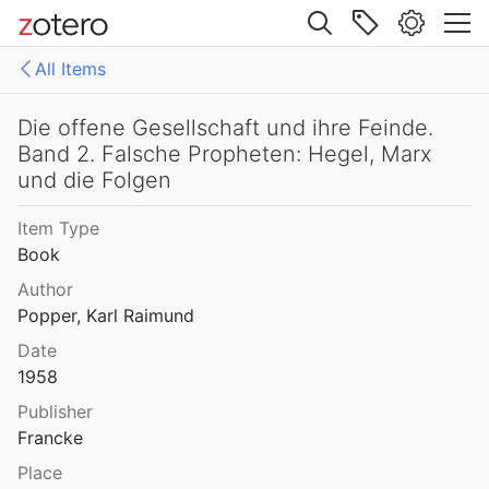
Site navigation
All Items
Web library
Libraries
All Items
Die offene Gesellschaft und ihre Feinde.
Band 2. Falsche Propheten: Hegel, Marx
Mollenhauer Gesamtausgabe (KMG)
1: Klaus Mollenhauer: Werke
und die Folgen
2: Klaus Mollenhauer: (Mit-)herausgegebene und -verfasste Bücher
Item Type
Book
3: Archivdokumente
Author
4: Literatur zum Kapitel "Empfehlungen zum Studium der Geschichte der Familienerziehung" von Ulrich Herrmann (in: Die Familienerziehung)
Popper, Karl Raimund
Date
1958
Publisher
Francke
Place