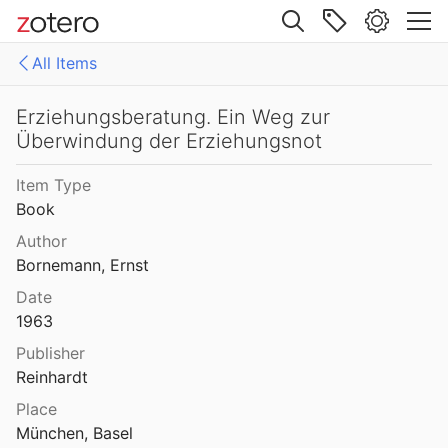
Site navigation
All Items
Web library
Libraries
All Items
Erziehungsberatung. Ein Weg zur
Überwindung der Erziehungsnot
Mollenhauer Gesamtausgabe (KMG)
1: Klaus Mollenhauer: Werke
Item Type
2: Klaus Mollenhauer: (Mit-)herausgegebene und -verfasste Bücher
Book
3: Archivdokumente
Author
Bornemann, Ernst
4: Literatur zum Kapitel "Empfehlungen zum Studium der Geschichte der Familienerziehung" von Ulrich Herrmann (in: Die Familienerziehung)
Date
1963
Publisher
Reinhardt
Place
München, Basel