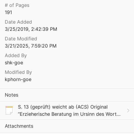
# of Pages
191
Date Added
3/25/2019, 2:42:39 PM
Date Modified
3/21/2025, 7:59:20 PM
Added By
shk-goe
Modified By
kphorn-goe
Notes
S. 13 (geprüft) weicht ab (ACS) Original
“Erzieherische Beratung im Ursinn des Wortes
hat es immer schon gegeben und gibt es im
Attachments
funktionellen Sinn auch heute ohne besondere