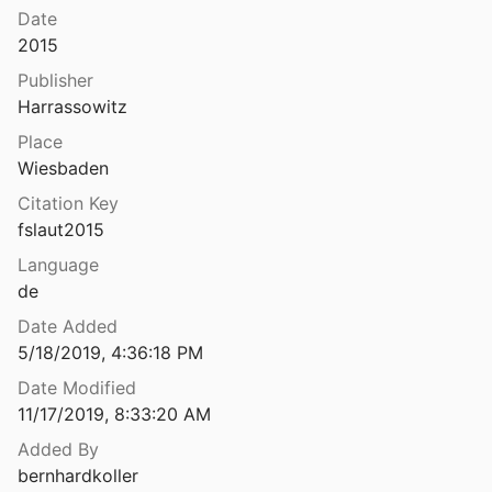
Date
Kutschische Vinaya- und Prātimokṣa-Fragmente aus der Sammlung Hoernle
2015
954
Publisher
L‘Udānavarga sanskrit, Texte sanscrit en transcription, avec traduction et annotations, suivi d‘une étude critique et de planches. Tome premier (Chapitres I à XXI)
Harrassowitz
1930
Place
akośa de Vasubandhu
Wiesbaden
 Poussin
1980
Citation Key
akośa de Vasubandhu
fslaut2015
 Poussin
1923
Language
de
L’Apramāda-varga. Étude sur les recensions des Dharmapadas
Date Added
5/18/2019, 4:36:18 PM
 du tocharien
942
Date Modified
11/17/2019, 8:33:20 AM
 indo-européenne de la nomination
Added By
2
bernhardkoller