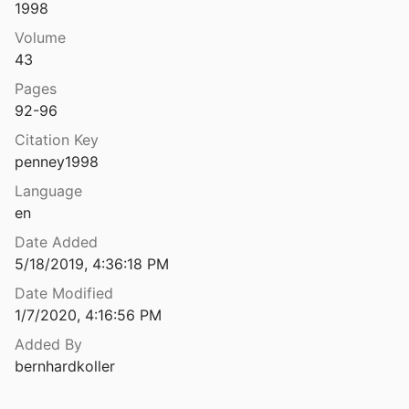
1998
ariation and change in Tocharian B
Volume
12
43
ariation and change in Tocharian B
Pages
10
92-96
ariation and change in Tocharian B
Citation Key
penney1998
ariation and change in Tocharian B
Language
en
Date Added
ariation and change in Tocharian B
5/18/2019, 4:36:18 PM
09
Date Modified
ariation and change in Tocharian B
1/7/2020, 4:16:56 PM
0
Added By
Review of: Vocabulary to the Tocharian Puṇyavantajāṭaka
bernhardkoller
949