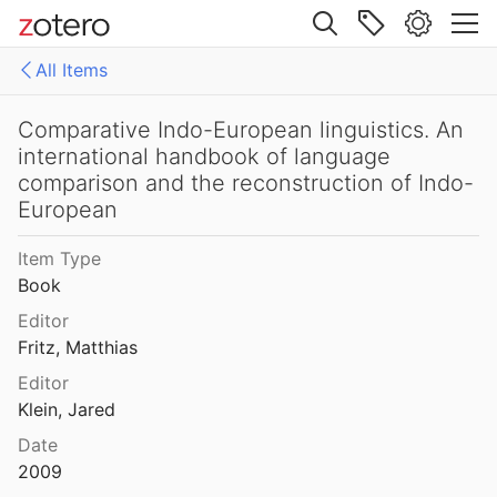
20
Site navigation
Chomolangma, Demawend und Kasbek. Festschrift für Roland Bielmeier zu seinem 65. Geburtstag
All Items
2008
Web library
ie tokharienne. Textes et Grammaire
Libraries
All Items
Comparative Indo-European linguistics. An
8
international handbook of language
brahmi
comparison and the reconstruction of Indo-
Cinq cents contes & apologuae, extraits du tripiṭaka chinois et traduits en français
European
1911
sents in Tocharian
Item Type
75
Book
of research papers (研究论文篇).
Editor
20
Fritz, Matthias
Editor
Collective and feminine in Indo-European from a diachronic and typological perspective
Klein, Jared
huhmann
2014
Date
Comparative Indo-European linguistics. An international handbook of language comparison and the reconstruction of Indo-European
2009
in
2009