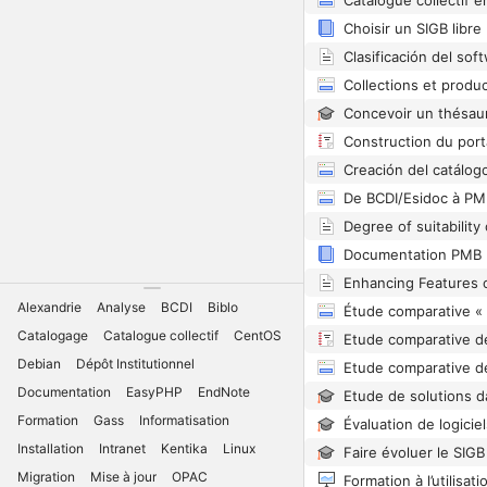
Choisir un SIGB libre
Documentation PMB
Alexandrie
Analyse
BCDI
Biblo
Catalogage
Catalogue collectif
CentOS
Debian
Dépôt Institutionnel
Documentation
EasyPHP
EndNote
Formation
Gass
Informatisation
Installation
Intranet
Kentika
Linux
Migration
Mise à jour
OPAC