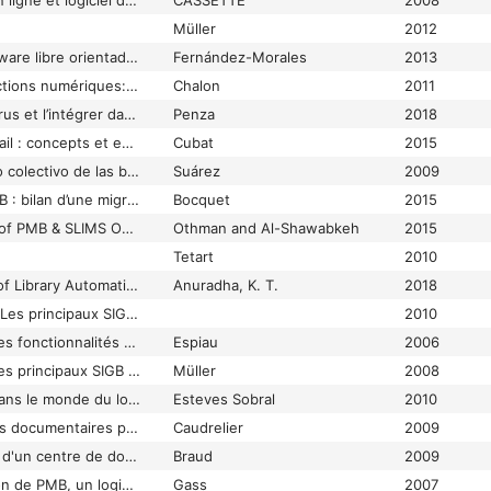
Catalogue collectif en ligne et logiciel documentaire libre IFR40-CNRS “Agrobiosciences, Interactions &amp; Biodiversité” Bibliothèque Pôle de Biotechnologie, Campus INRA-Toulouse
CASSETTE
2008
Müller
2012
Clasificación del software libre orientado a la automatización integral de bibliotecas según el nivel de complejidad de la biblioteca: bibliotecas simples, bibliotecas de mediana complejidad y bibliotecas de alta complejidad
Fernández-Morales
2013
Collections et productions numériques: intégration à la bibliothèque du KCE - Collecties en digitale productie: de integratie in de bibliotheek van KCE
Chalon
2011
Concevoir un thésaurus et l’intégrer dans le SIGB libre PMB : cas de l’ifce dans le domaine du cheval et de l’équitation.
Penza
2018
Construction du portail : concepts et exemples
Cubat
2015
Creación del catálogo colectivo de las bibliotecas de ciencias de la salud del sistema sanitario público de las Islas Baleares
Suárez
2009
De BCDI/Esidoc à PMB : bilan d’une migration
Bocquet
2015
Degree of suitability of PMB & SLIMS Open Source Systems for school libraries in light of the requirements of the Ministry of Education in Jordan
Othman and Al-Shawabkeh
2015
Tetart
2010
Enhancing Features of Library Automation Package by Integrating with Discovery Tool: A Case Study
Anuradha, K. T.
2018
Étude comparative « Les principaux SIGB Open source Koha, Open Flora, PMB » pour les bibliothèques et centres de documentation
2010
Etude comparative des fonctionnalités des SIGB libres
Espiau
2006
Etude comparative des principaux SIGB libres
Müller
2008
Etude de solutions dans le monde du logiciel libre pour réinformatiser un centre de documentation tourné vers les pays en développement. Cas du centre de documentation de l&#039;IIPE-UNESCO
Esteves Sobral
2010
Évaluation de logiciels documentaires pour le SUAIO de Lille 1: Benchmarking de logiciels documentaires Open Source
Caudrelier
2009
Faire évoluer le SIGB d'un centre de documentation et proposer un accès via l'Intranet : réflexions sur les besoins et sur l'offre existante : le cas du Centre National de la Fonction Publique Territoriale (CNFPT)
Braud
2009
Formation à l’utilisation de PMB, un logiciel libre
Gass
2007