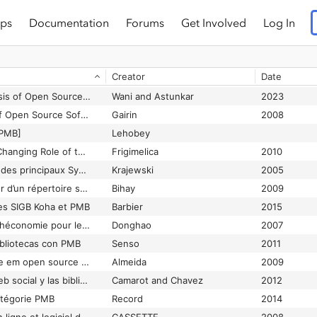
ps
Documentation
Forums
Get Involved
Log In
Creator
Date
A Comparative Analysis of Open Source Software for Integrated Library Management Systems and Digital Library Software: A Case Study
Wani and Astunkar
2023
A Virtual Exhibition of Open Source Software for Libraries
Gairin
2008
 PMB]
Lehobey
An Overview of the Changing Role of the Systems Librarian: Systemic shifts
Frigimelica
2010
Analyse comparative des principaux Systèmes Intégrés de Gestion de Bibliothèques (SIGB) présents sur le marché français des BU ainsi que des progiciels Open Source
Krajewski
2005
Analyse et mise à jour d’un répertoire spécialisé en ligne : Pistes d’amélioration
Bihay
2009
es SIGB Koha et PMB
Barbier
2015
Application de bibliothéconomie pour les centres de documentation du ministère de l&#039;Ecologie, du Développement et de l&#039;Aménagement durables
Donghao
2007
ibliotecas con PMB
Senso
2011
Avaliação de software em open source para a gestão da Biblioteca UNL no Campus de Caparica
Almeida
2009
Biblioteca 2.0. : La web social y las bibliotecas de la Universidad de la República
Camarot and Chavez
2012
tégorie PMB
Record
2014