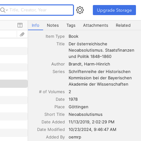
Upgrade Storage
Upgrade Storage
Der österreichische Neoabsolutismus. Staatsfinanzen und
Info
Notes
Tags
Attachments
Related
Item Type
Book
Title
Der österreichische 
Neoabsolutismus. Staatsfinanzen 
und Politik 1848–1860
Author
Brandt
Harm-Hinrich
Series
Schriftenreihe der Historischen 
Kommission bei der Bayerischen 
Akademie der Wissenschaften
# of Volumes
2
Date
1978
Place
Göttingen
Short Title
Neoabsolutismus
Date Added
11/13/2019, 2:02:29 PM
Date Modified
10/23/2024, 9:46:47 AM
Added By
oemrp