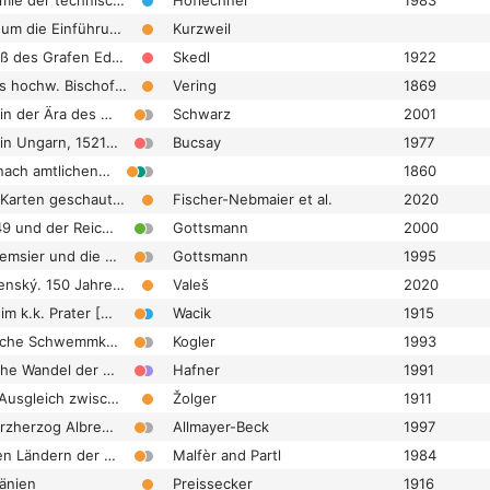
Der Plan einer Akademie der technischen Wissenschaften in Wien. Zum Prozeß der Emanzipierung der Technik in Österreich zu Beginn des 20. Jahrhunderts
Höflechner
1983
Der politische Kampf um die Einführung slowenischsprachiger Klassen am k. k. Staatsgymnasium Cilli
Kurzweil
Der politische Nachlaß des Grafen Eduard Taaffe
Skedl
1922
Der Pressprozess des hochw. Bischofs von Linz vor dem Schwurgerichte
Vering
1869
Der Protestantismus in der Ära des Neoabsolutismus. Zum Projekt einer protestantischen Reichskirche in der Habsburgermonarchie
Schwarz
2001
Der Protestantismus in Ungarn, 1521–1978. Ungarns Reformationskirchen in Geschichte und Gegenwart. Teil 1 und 2
Bucsay
1977
Der Prozess Richter nach amtlichen Aktenstücken und stenographischen Aufzeichnungen bearbeitet von einem Fachmann
1860
Der Regierung in die Karten geschaut. Hybride Edition der österreichischen/cisleithanischen Ministerratsprotokolle (1867–1918)
Fischer-Nebmaier et al.
2020
Der Reichstag 1848/49 und der Reichsrat 1861 bis 1865
Gottsmann
2000
Der Reichstag von Kremsier und die Regierung Schwarzenberg. Die Verfassungsdiskussion des Jahres 1848 im Spannungsfeld zwischen Reaktion und nationaler Frage
Gottsmann
1995
Der Schulverein Komenský. 150 Jahre Tschechisches Schulwesen in Wien – Školský spolek Komenský. 150 let českého školství Vídni
Valeš
2020
Der Schützengraben im k.k. Prater [Plakat]
Wacik
1915
Der Schwarzenbergsche Schwemmkanal
Kogler
1993
Der sozio-ökonomische Wandel der österreichischen Staatsangestellten 1914–1924
Hafner
1991
Der staatsrechtliche Ausgleich zwischen Österreich und Ungarn
Žolger
1911
Der stumme Reiter. Erzherzog Albrecht. Der Feldherr „Gesamtösterreichs“
Allmayer-Beck
1997
Der Tabakanbau in den Ländern der ungarischen Krone in der Mitte des 19. Jahrhunderts. Eine historische Landwirtschaftskarte
Malfèr and Partl
1984
änien
Preissecker
1916