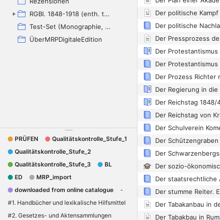
Rezensionen
RGBl. 1848-1918 (enth. tw. LGBl., JGS, PGV. etc.)
Test-Set (Monographie, Artikel, Sammelband, MRP, HM, ohne Autor
ÜberMRPDigitaleEdition
PRÜFEN
Qualitätskontrolle_Stufe_1
Qualitätskontrolle_Stufe_2
Qualitätskontrolle_Stufe_3
BL
ED
MRP_import
downloaded from online catalogue
-
#1. Handbücher und lexikalische Hilfsmittel
#2. Gesetzes- und Aktensammlungen
Der Tabakbau in Rum