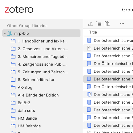
Grou
Site navigation
Web library
Der neue Universität
Other Group Libraries
Title
mrp-bib
1. Handbücher und lexikalische Hilfsmittel
2. Gesetzes- und Aktensammlungen
3. Memoiren und Tagebücher
4. Zeitgenössische Publizistik
5. Zeitungen und Zeitschriften
6. Sekundärliteratur
Der Österreichische
AK-Blog
Alle Bände der Edition
Bd 8-2
data sets
HM Bände
Der österreichische 
HM Beiträge