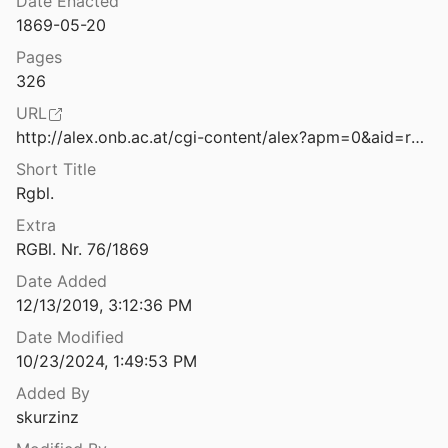
Date Enacted
Alle Bände der Edition
Gesetz, über die tauschweise Überlassung von Objecten des unbeweglichen Staatseigenthumes, dann über die Veräußerung von unbeweglichem Staatseigenthume und über die Art der Verwendung des Erlöses
1869-05-20
Bd 8-2
Pages
326
Gesetz, über die tauschweise Ueberlassung des sogenannten wälschen Hofes in Kuttenberg an die Gemeinde Kuttenberg
data sets
URL
HM Bände
http://alex.onb.ac.at/cgi-content/alex?apm=0&aid=rgb&datum=18690004&seite=00000326
Gesetz, über die tauschweise Ueberlassung von Objecten des unbeweglichen Staatseigenthumes
Short Title
HM Beiträge
Rgbl.
Gesetz, über die tauschweise Ueberlassung von unbeweglichem Staatseigenthum in Prag, dann über die Veräußerung von unbeweglichem Staatseigenthum in Krakau und über die Art der Verwendung des betreffenden Erlöses, sowie über die Verwendung des Erlöses für veräußerte fortificatorische Objecte in Prag
Rezensionen
Extra
RGBl. Nr. 76/1869
RGBl. 1848-1918 (enth. tw. LGBl., JGS, PGV. etc.)
Gesetz, über die theilweise Abänderung des Gesetzes vom 29. April 1885 (R. G. Bl. Nr. 65), betreffend die Zugeständnisse und Bedingungen für den Bau der Mühlkreisbahn
Date Added
12/13/2019, 3:12:36 PM
Test-Set (Monographie, Artikel, Sammelband, MRP, HM, ohne Autor
Gesetz, über die Umwandlung der verschiedenen Schuldtitel der bisherigen allgemeinen Staatsschuld
Date Modified
ÜberMRPDigitaleEdition
10/23/2024, 1:49:53 PM
Gesetz, über die Verantwortlichkeit der Minister für die im Reichsrathe vertretenen Königreiche und Länder
Added By
skurzinz