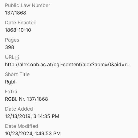
Alle Bände der Edition
Public Law Number
Verordnung des Gesammt-Ministeriums, womit auf Grund des Gesetzes vom 20. December 1879 (R. G. Bl. Nr. 142) und im Einverständnisse mit der Regierung der Länder der ungarischen Krone der Veredlungsverkehr mit dem deutschen Zollgebiete für die Dauer vom 1. Jänner bis einschließlich 30. Juni 1880 provisorisch geregelt wird
137/1868
Bd 8-2
Date Enacted
Verordnung des Gesammt-Ministeriums, womit die Geschäfts-Ordnung des Reichsrathes kundgemacht wird
data sets
1868-10-10
Pages
HM Bände
Verordnung des Gesammtministeriums im Einvernehmen mit dem Reichs-Kriegsministerium, zur Durchführung des Gesetzes vom 22. Juni 1878 (R. G. Bl. Nr. 59), betreffend die Regelung der Personal- und Dienstesverhältnisse der der bewaffneten Macht angehörigen Civilstaatsbediensteten mit Bezug auf deren Verpflichtung zur activen Dienstleistung im stehenden Heere, in der Kriegsmarine, Landwehr oder im Landsturme
398
HM Beiträge
URL
Verordnung des Gesammtministeriums mit welcher für die Gebiete der Bezirkshauptmannschaften Cattaro, Metković und Ragusa Ausnahmsverfügungen getroffen werden
http://alex.onb.ac.at/cgi-content/alex?apm=0&aid=rgb&datum=18680004&seite=00000398
Rezensionen
Short Title
RGBl. 1848-1918 (enth. tw. LGBl., JGS, PGV. etc.)
Rgbl.
Verordnung des Gesammtministeriums über die Verleihung der vollen Gerichtsbarkeit an das k. u. k. Vice-Consulat in Crajova
Extra
Test-Set (Monographie, Artikel, Sammelband, MRP, HM, ohne Autor
RGBl. Nr. 137/1868
Verordnung des Gesammtministeriums womit in Durchführung des §. 11 des Gesetzes vom 22. October 1875 (R, G. Bl. Nr. 36 ex 1876) Bestimmungen über die Anwendung des Gesetzes vom 21. Mai 1868 (R. G. Bl. Nr. 46), betreffend die Disciplinarbehandlung richterlicher Beamten und die unfreiwillige Versetzung derselben auf eine andere Stelle oder in den Ruhestand, auf die Mitglieder des Verwaltungsgerichtshofes erlassen werden
ÜberMRPDigitaleEdition
Date Added
12/13/2019, 3:14:35 PM
Verordnung des Gesammtministeriums zur Durchführung des Gesetzes vom 22. Jänner 1902, R. G. Bl. Nr. 40, betreffend die Regelung des Consulargebürenwesens
Date Modified
10/23/2024, 1:49:53 PM