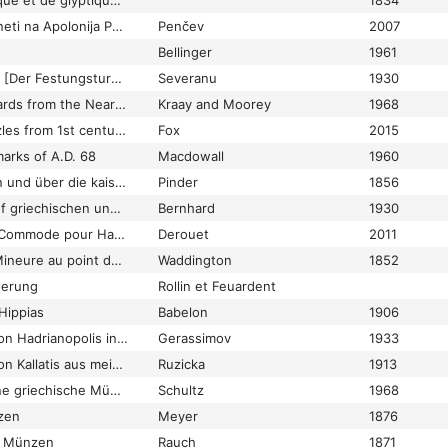
Trésor de numismatique et de glyptique: ou Recueil général de médailles, monnaies, pierres gravées, bas-reliefs, etc., tant anciens que modernes, les plus intéressans sous le rapport de l'art et de l'histoire
1834
Tri redki srebarni moneti na Apolonija Pontika ot fonda na Nacionalnija Istoriceski Muzej-Sofija
Penčev
2007
Bellinger
1961
Turnul cectăţii Histria [Der Festungsturm von Histria],
Severanu
1930
Two fifth century hoards from the Near East
Kraay and Moorey
1968
Two numismatic puzzles from 1st century Sestus
Fox
2015
rks of A.D. 68
Macdowall
1960
Über die Cistophoren und über die kaiserlichen Silbermedaillons der römischen Provinz Asia: mit acht Kupfertafeln
Pinder
1856
Über Tiere Afrikas auf griechischen und römischen Münzen
Bernhard
1930
Un bronze inédit de Commode pour Hadrianopolis (Thrace)
Derouet
2011
Un voyage en Asie-Mineure au point de vue numismatique
Waddington
1852
gerung
Rollin et Feuardent
Hippias
Babelon
1906
Unedierte Münzen von Hadrianopolis in Thrakien
Gerassimov
1933
Unedierte Münzen von Kallatis aus meiner Sammlung
Ruzicka
1913
Unedierte und seltene griechische Münzen aus Neuerwerbungen des Münzkabinetts
Schultz
1968
zen
Meyer
1876
e Münzen
Rauch
1871