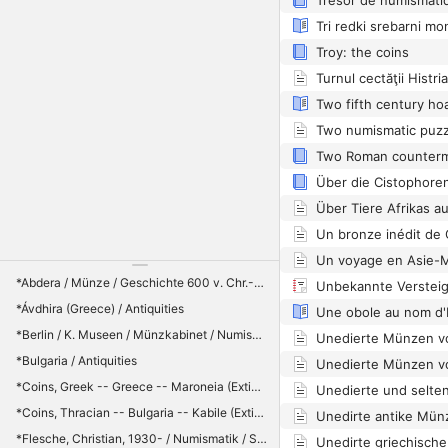
Troy: the coins
Two Roman counterma
*Abdera / Münze / Geschichte 600 v. Chr.-200 / Geschichte : 600 v. Chr.-200
Unbekannte Verstei
*Ávdhira (Greece) / Antiquities
Une obole au nom d'
*Berlin / K. Museen / Münzkabinet / Numismatics
*Bulgaria / Antiquities
*Coins, Greek -- Greece -- Maroneia (Extinct city) / Coins, Ancient -- Thrace / Maroneia (Extinct city) / Thrace -- Antiquities
*Coins, Thracian -- Bulgaria -- Kabile (Extinct city) / Thracians -- Kings and rulers
Unedirte antike Mün
*Flesche, Christian, 1930- / Numismatik / Sammlung
Unedirte griechisch