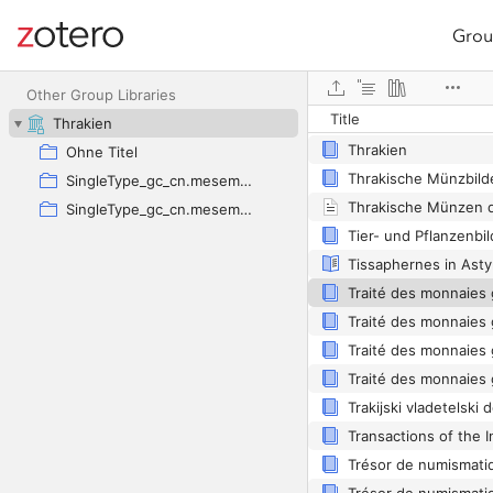
Grou
Site navigation
Web library
Other Group Libraries
Title
Thrace 1980
Thrakien
Thrakien
Ohne Titel
Thrakische Münzbild
SingleType_gc_cn.mesembria.1_ed.40
SingleType_gc_cn.mesembria.1_ed.40
Tissaphernes in Asty