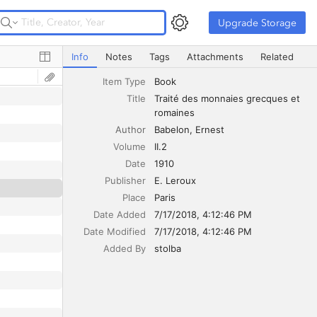
Upgrade Storage
Upgrade Storage
Traité des monnaies grecques et romaines
Info
Notes
Tags
Attachments
Related
Item Type
Book
Title
Traité des monnaies grecques et 
romaines
Author
Babelon
Ernest
Volume
II.2
Date
1910
Publisher
E. Leroux
Place
Paris
Date Added
7/17/2018, 4:12:46 PM
Date Modified
7/17/2018, 4:12:46 PM
Added By
stolba