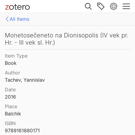
86
Site navigation
Monetnoe delo i denežnoe obraščenie Kerkinitidy (po materialam raskopok 1980-1982 gg.)
All Items
88
Web library
Monetnoe delo i denežnoe obraščenie Ol’vii (VI v. do n.e. – IV v. n.e.)
Libraries
All Items
Monetosečeneto na Dionisopolis (IV vek pr.
2003
Hr. - III vek sl. Hr.)
en
Ohne Titel
nisto iz okrestnostej Chersonesa
Item Type
and Turovskij
1999
SingleType_gc_cn.mesembria.1_ed.40
Book
aščenie Kerkinitidy V-III vv. do n.e.
SingleType_gc_cn.mesembria.1_ed.40
Author
02
Tachev, Yannislav
avy Kerkinitidy
Date
l.
2020
2016
to na Bizija (The Coinage of Bizye)
Place
9
Balchik
ISBN
Monetosečeneto na Dionisopolis (IV vek pr. Hr. - III vek sl. Hr.)
9789161880171
6