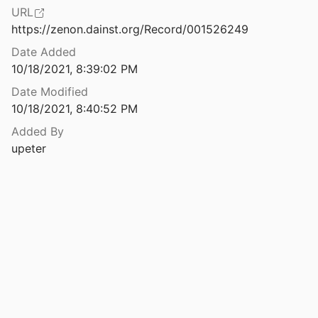
URL
Monetosečeneto na Dionispol [The coinage of Dionysopolis]
https://zenon.dainst.org/Record/001526249
Date Added
Monetosečeneto na gradovete v Dolna Mizija i Trakija II - III v.: Chadrianopol
10/18/2021, 8:39:02 PM
987
Date Modified
eto na Kabile
10/18/2021, 8:40:52 PM
993
Added By
eto na Maroneja
upeter
iß
1982
Monetosečeneto na Pautalia (The Coinage of Pautalia)
0
Monetosečeneto na Trakija I-III v. : Serdika = The coins of Thrace I-III c. A.C.: Serdica
07
Monetosecheneto na Anchialos (Coinage of Anchialos)
8