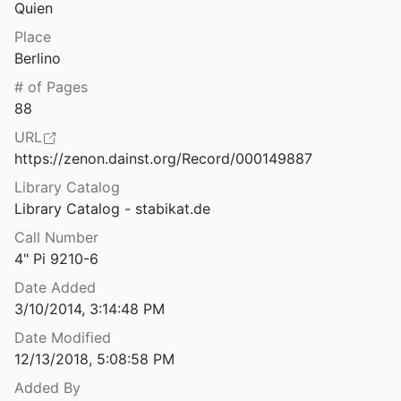
Quien
Lettere e dissertazioni numismatiche ossia descrizione di alcune medaglie rare del Museo Regio Berlino e di altri musei con piu la critica sopra altre descritteci da vari autori
Place
5
Berlino
Lettere e dissertazioni numismatiche sopra alcune medaglie rare della collezione Ainstieana
# of Pages
0
88
ssertazioni Numismatiche T.3.
URL
https://zenon.dainst.org/Record/000149887
Lettere e dissertazioni numismatiche. Descrizione di alcune medaglie rare del museo ducale di Gotha.
Library Catalog
6
Library Catalog - stabikat.de
Call Number
Lettre à M. Waddington ... sur quelques monnaies anépigraphes attribuées indûment à la ville de Maronea en Thrace
4" Pi 9210-6
78
Date Added
ne
3/10/2014, 3:14:48 PM
Date Modified
12/13/2018, 5:08:58 PM
7
Added By