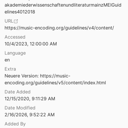
5 Alternative Formen der Textkodierung
akademiederwissenschaftenundliteraturmainzMEIGuid
 Tools
elines4012018
6 Netzwerkanalyse und Datamining
Akademie der Wissenschaften und Literatur Mainz
2023
URL
Melville Unfolding. Sexuality, Politics, and the Versions of Typee: a Fluid-text Analysis, with an edition of the Typee manuscript
7 Archivierung
https://music-encoding.org/guidelines/v4/content/
8
Accessed
8 Textkritik und Kommentar
Memorandum of Understanding to create a European Framework for Audit and Certification of Digital Repositories.
10/4/2023, 12:00:00 AM
9 Strategie
Language
Merging Multi-Version Texts: a General Solution to the Overlap Problem
en
export-data
09
Extra
Modelling Events
Neuere Version: https://music-
Mesotext: Digitised Emblems, Modelled Annotations and Humanities Scholarship
encoding.org/guidelines/v5/content/index.html
Software
Date Added
aming and exploring annotations
12/15/2020, 9:11:29 AM
Date Modified
Metadata Encoding for the Documents based on the Rules of Diplomatics Science
2/16/2026, 9:52:22 AM
t al.
2009
Added By