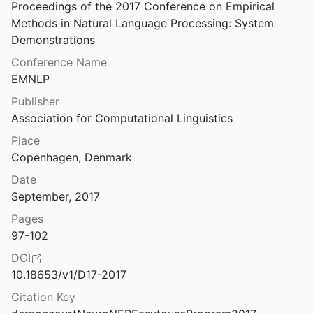
5 Alternative Formen der Textkodierung
Proceedings of the 2017 Conference on Empirical 
s in Critical Editing
Methods in Natural Language Processing: System 
997
6 Netzwerkanalyse und Datamining
Demonstrations
 in Historical Corpora
Conference Name
7 Archivierung
.
2013
EMNLP
8 Textkritik und Kommentar
Publisher
New Philology und die Edition der Texte von D.H. Lawrence
Association for Computational Linguistics
9 Strategie
Place
Nichtstandardisierte Rechtschreibung – Variationsmodellierung und rechnergestützte Variationsverarbeitung
export-data
Copenhagen, Denmark
Date
Modelling Events
Noch einmal: Was sind geisteswissenschaftliche Forschungsdaten?
September, 2017
15
Software
Pages
Normalizing medieval german texts: from rules to deep learning.
97-102
2017
DOI
Normas de transcripción y edición de textos y documentos
10.18653/v1/D17-2017
Citation Key