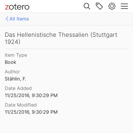
92
Site navigation
Das Depot vom Mossbruckschrofen am Piller und seine vermeintlichen Datierungsprobleme
All Items
07
Web library
Das Ende der Tellsiedlungen aus der Sicht eines Ausgräbers
ies
All Items
Das Hellenistische Thessalien (Stuttgart
9
1924)
rea-oeaw's Library
DEFC
Das erste Gold der Menschheit. Die älteste Zivilisation in Europa
Item Type
Renfrew
1986
Book
Das Flußtal der Struma als Teil der Straße von Anatolien nach
Author
1989
Stählin, F.
lkolithikum des Strymonbereichs
Date Added
2007
11/25/2016, 9:30:29 PM
 Kelten
Date Modified
11/25/2016, 9:30:29 PM
tische Thessalien (Stuttgart 1924)