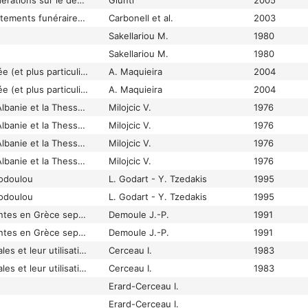
Les premières considérations sur le débitage Levallois de l’industrie moustérienne de Villa Ladronaia près de Cecina (Toscane, Italie). A Preliminary Report about Levallois Method of the Mousterian Industry of Villa Ladronaia Near Cecina (Tuscany, Italy)
Giunti
2005
Les premiers comportements funéraires auraient-ils pris place à Atapuerca, il y a 350 000 ans? Did the Earliest Mortuary Practices Take Place more than 350 000 Years Ago at Atapuerca?
Carbonell et al.
2003
Sakellariou M.
1980
Sakellariou M.
1980
Les rapports de l´Égée (et plus particulièrement de la Crète) et de l´Anatolie à l´époque néolithique
A. Maquieira
2004
Les rapports de l´Égée (et plus particulièrement de la Crète) et de l´Anatolie à l´époque néolithique
A. Maquieira
2004
Les rapports entre l'Albanie et la Thessalie au néolithique et à l'age
Milojcic V.
1976
Les rapports entre l'Albanie et la Thessalie au néolithique et à l'age
Milojcic V.
1976
Les rapports entre l'Albanie et la Thessalie au néolithique et à l'age
Milojcic V.
1976
Les rapports entre l'Albanie et la Thessalie au néolithique et à l'age
Milojcic V.
1976
odoulou
L. Godart - Y. Tzedakis
1995
odoulou
L. Godart - Y. Tzedakis
1995
Les recherches récentes en Grèce septentrionale et les problèmes
Demoule J.-P.
1991
Les recherches récentes en Grèce septentrionale et les problèmes
Demoule J.-P.
1991
Les resources végétales et leur utilisation dans les régions égéennes au
Cerceau I.
1983
Les resources végétales et leur utilisation dans les régions égéennes au
Cerceau I.
1983
Erard-Cerceau I.
Erard-Cerceau I.