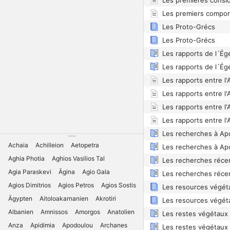
Les Proto-Grécs
Les Proto-Grécs
Les recherches à Ap
Achaia
Achilleion
Aetopetra
Les recherches à Ap
Aghia Photia
Aghios Vasilios Tal
Agia Paraskevi
Ägina
Agio Gala
Agios Dimitrios
Agios Petros
Agios Sostis
Ägypten
Aitoloakarnanien
Akrotiri
Albanien
Amnissos
Amorgos
Anatolien
Les restes végétaux
Anza
Apidimia
Apodoulou
Archanes
Les restes végétaux