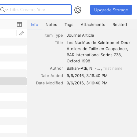
Upgrade Storage
Upgrade Storage
Les Nucléus de Kaletepe et Deux Ateliers de Taille en C
Info
Notes
Tags
Attachments
Related
Item Type
Journal Article
Title
Les Nucléus de Kaletepe et Deux 
Ateliers de Taille en Cappadoce, 
BAR International Series 738, 
Oxford 1998
Author
Balkan-Atlı, N. - Der Aprahamian, G.
first name
Date Added
9/6/2016, 3:16:40 PM
Date Modified
9/6/2016, 3:16:40 PM