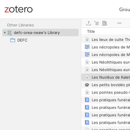
Grou
Site navigation
Web library
Other Libraries
Title
defc-orea-oeaw's Library
DEFC
Les nécropoles de M
Les nécropoles de M